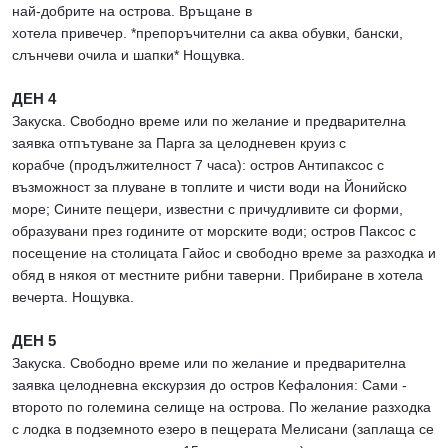
най-добрите на острова. Връщане в
хотела привечер. *препоръчителни са аква обувки, бански,
слънчеви очила и шапки* Нощувка.
ДЕН 4
Закуска. Свободно време или по желание и предварителна
заявка отпътуване за Парга за целодневен круиз с
корабче (продължителност 7 часа): остров Антипаксос с
възможност за плуване в топлите и чисти води на Йонийско
море; Сините пещери, известни с причудливите си форми,
образувани през годините от морските води; остров Паксос с
посещение на столицата Гайос и свободно време за разходка и
обяд в някоя от местните рибни таверни. Прибиране в хотела
вечерта. Нощувка.
ДЕН 5
Закуска. Свободно време или по желание и предварителна
заявка целодневна екскурзия до остров Кефалония: Сами -
второто по големина селище на острова. По желание разходка
с лодка в подземното езеро в пещерата Мелисани (заплаща се