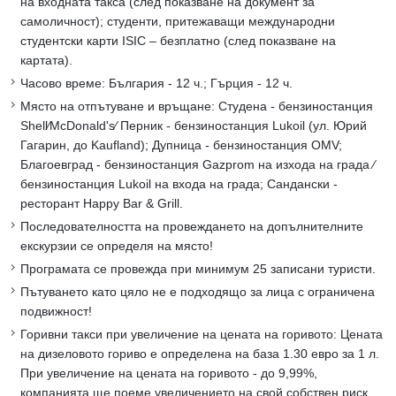
на входната такса (след показване на документ за
самоличност); студенти, притежаващи международни
студентски карти ISIC – безплатно (след показване на
картата).
Часово време: България - 12 ч.; Гърция - 12 ч.
Място на отпътуване и връщане: Студена - бензиностанция
Shell∕McDonald's∕ Перник - бензиностанция Lukoil (ул. Юрий
Гагарин, до Kaufland); Дупница - бензиностанция OMV;
Благоевград - бензиностанция Gazprom на изхода на града ∕
бензиностанция Lukoil на входа на града; Сандански -
ресторант Happy Bar & Grill.
Последователността на провеждането на допълнителните
екскурзии се определя на място!
Програмата се провежда при минимум 25 записани туристи.
Пътуването като цяло не е подходящо за лица с ограничена
подвижност!
Горивни такси при увеличение на цената на горивото: Цената
на дизеловото гориво е определена на база 1.30 eвро за 1 л.
При увеличение на цената на горивото - до 9,99%,
компанията ще поеме увеличението на свой собствен риск.