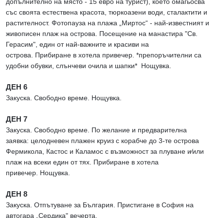
допълнително на място - 15 евро на турист), което омагьосва
със своята естествена красота, тюркоазени води, сталактити и
растителност. Фотопауза на плажа „Миртос“ - най-известният и
живописен плаж на острова. Посещение на манастира "Св.
Герасим", един от най-важните и красиви на
острова. Прибиране в хотела привечер. *препоръчителни са
удобни обувки, слънчеви очила и шапки* Нощувка.
ДЕН 6
Закуска. Свободно време. Нощувка.
ДЕН 7
Закуска. Свободно време. По желание и предварителна
заявка: целодневен плажен круиз с корабче до 3-те острова
Фермикола, Кастос и Каламос с възможност за плуване и∕или
плаж на всеки един от тях. Прибиране в хотела
привечер. Нощувка.
ДЕН 8
Закуска. Отпътуване за България. Пристигане в София на
автогара „Сердика" вечерта.