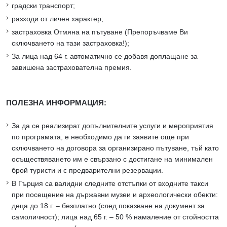
градски транспорт;
разходи от личен характер;
застраховка Отмяна на пътуване (Препоръчваме Ви
сключването на тази застраховка!);
За лица над 64 г. автоматично се добавя доплащане за
завишена застрахователна премия.
ПОЛЕЗНА ИНФОРМАЦИЯ:
За да се реализират допълнителните услуги и мероприятия
по програмата, е необходимо да ги заявите още при
сключването на договора за организирано пътуване, тъй като
осъществяването им е свързано с достигане на минимален
брой туристи и с предварителни резервации.
В Гърция са валидни следните отстъпки от входните такси
при посещение на държавни музеи и археологически обекти:
деца до 18 г. – безплатно (след показване на документ за
самоличност); лица над 65 г. – 50 % намаление от стойността