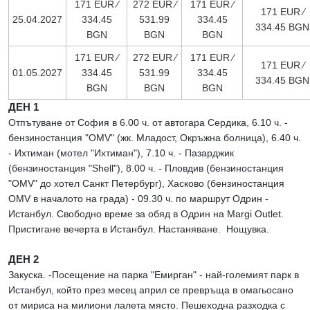
171 EUR ∕
272 EUR ∕
171 EUR ∕
171 EUR ∕
25.04.2027
334.45
531.99
334.45
334.45 BGN
BGN
BGN
BGN
171 EUR ∕
272 EUR ∕
171 EUR ∕
171 EUR ∕
01.05.2027
334.45
531.99
334.45
334.45 BGN
BGN
BGN
BGN
ДЕН 1
Отпътуване от София в 6.00 ч. от автогара Сердика, 6.10 ч. -
бензиностанция "OMV" (жк. Младост, Окръжна болница), 6.40 ч.
- Ихтиман (мотел "Ихтиман"), 7.10 ч. - Пазарджик
(бензиностанция "Shell"), 8.00 ч. - Пловдив (бензиностанция
"OMV" до хотел Санкт Петербург), Хасково (бензиностанция
OMV в началото на града) - 09.30 ч. по маршрут Одрин -
Истанбул. Свободно време за обяд в Одрин на Margi Outlet.
Пристигане вечерта в Истанбул. Настаняване. Нощувка.
ДЕН 2
Закуска. -Посещение на парка "Емирган" - най-големият парк в
Истанбул, който през месец април се превръща в омагьосано
от мириса на милиони лалета място. Пешеходна разходка с