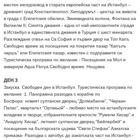
местен екскурзовод в старата европейска част на Истанбул –
древният град Константинопол: Хиподрумът - център на живота
в града с Египетския обелиск, Змиевидната колона, Фонтана на
Вилхелм II; Синята джамия - една от най-импозантните сгради
в Истанбул и единствената джамия в Турция с шест минарета.
Разглеждане отвън на Св.София и първия двор на Топ Капъ
Свободно време за посещение на покрития пазар "Капълъ
чаршъ" или Египетския пазар, известен с подправките си.
Туристическа програма по желание - Посещение на Мол и
аквариум Aqua Florya.Свободно време. Нощувка
ДЕН 3
Закуска. Свободен ден в Истанбул. Туристическа програма по
желание: 1. Панорамна разходка с корабче по
Босфора: новият султански дворец "Долмабахче", "Чираан
Палас", кварталът "Ортакьой" - любимо място на истанбулските
младежи и творци, отбранителните крепости "Румели Хисар" и
"Анадолу Хисар", летният султански дворец "Бейлербей" и
посещение на българската църква "Свети Стефан".Азиатска
приказка- Разходка с автобус до азиатската част на Истанбул -