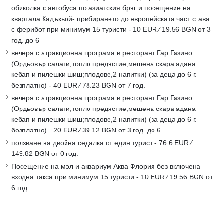
обиколка с автобуса по азиатския бряг и посещение на
квартала Кадъкьой- прибирането до европейската част става
с ферибот при минимум 15 туристи - 10 EUR ∕ 19.56 BGN от 3
год. до 6
вечеря с атракционна програма в ресторант Гар Газино :
(Ордьовър салати,топло предястие,мешена скара;адана
кебап и пилешки шиш;плодове,2 напитки) (за деца до 6 г. –
безплатно) - 40 EUR ∕ 78.23 BGN от 7 год.
вечеря с атракционна програма в ресторант Гар Газино :
(Ордьовър салати,топло предястие,мешена скара;адана
кебап и пилешки шиш;плодове,2 напитки) (за деца до 6 г. –
безплатно) - 20 EUR ∕ 39.12 BGN от 3 год. до 6
ползване на двойна седалка от един турист - 76.6 EUR ∕
149.82 BGN от 0 год.
Посещение на мол и аквариум Аква Флория без включена
входна такса при минимум 15 туристи - 10 EUR ∕ 19.56 BGN от
6 год.