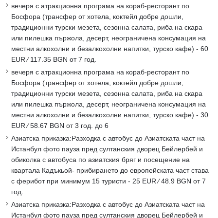
вечеря с атракционна програма на кораб-ресторант по
Босфора (трансфер от хотела, коктейл добре дошли,
традиционни турски мезета, сезонна салата, риба на скара
или пилешка пържола, десерт, неограничена консумация на
местни алкохолни и безалкохолни напитки, турско кафе) - 60
EUR ∕ 117.35 BGN от 7 год.
вечеря с атракционна програма на кораб-ресторант по
Босфора (трансфер от хотела, коктейл добре дошли,
традиционни турски мезета, сезонна салата, риба на скара
или пилешка пържола, десерт, неограничена консумация на
местни алкохолни и безалкохолни напитки, турско кафе) - 30
EUR ∕ 58.67 BGN от 3 год. до 6
Азиатска приказка:Разходка с автобус до Азиатската част на
Истанбул фото пауза пред султанския дворец Бейлербей и
обиколка с автобуса по азиатския бряг и посещение на
квартала Кадъкьой- прибирането до европейската част става
с ферибот при минимум 15 туристи - 25 EUR ∕ 48.9 BGN от 7
год.
Азиатска приказка:Разходка с автобус до Азиатската част на
Истанбул фото пауза пред султанския дворец Бейлербей и