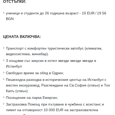
ОТСТЪПКИ:
ученици и студенти до 26 годишна възраст - 10 EUR ∕ 19.56
BGN
ЦЕНАТА ВКЛЮЧВА:
Транспорт с комфортен туристически автобус (климатик,
видеосистема, минибар).
3 нощувки със закуски в хотел звезди звезди звезди в
Истанбул
Свободно време за обяд в Одрин;
Пешеходна разходка в историческия център на Истанбул с
местен екскурзовод; Разглеждане на Св.София (отвън) и Топ
Капъ (отвън)
Посещение на парка Емирган;
Застраховка Помощ при пътуване в чужбина с асистанс и
лимит на отговорност 10 000 EUR на застрахователна