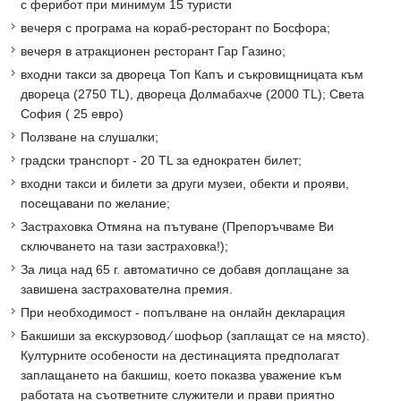
с ферибот при минимум 15 туристи
вечеря с програма на кораб-ресторант по Босфора;
вечеря в атракционен ресторант Гар Газино;
входни такси за двореца Топ Капъ и съкровищницата към
двореца (2750 TL), двореца Долмабахче (2000 TL); Света
София ( 25 евро)
Ползване на слушалки;
градски транспорт - 20 TL за еднократен билет;
входни такси и билети за други музеи, обекти и прояви,
посещавани по желание;
Застраховка Отмяна на пътуване (Препоръчваме Ви
сключването на тази застраховка!);
За лица над 65 г. автоматично се добавя доплащане за
завишена застрахователна премия.
При необходимост - попълване на онлайн декларация
Бакшиши за екскурзовод ∕ шофьор (заплащат се на място).
Културните особености на дестинацията предполагат
заплащането на бакшиш, което показва уважение към
работата на съответните служители и прави приятно