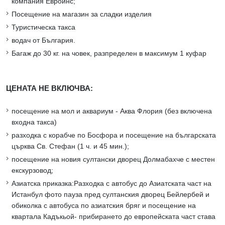
компания Евроинс;
Посещение на магазин за сладки изделия
Туристическа такса
водач от България.
Багаж до 30 кг. на човек, разпределен в максимум 1 куфар
ЦЕНАТА НЕ ВКЛЮЧВА:
посещение на мол и аквариум - Аква Флория (без включена
входна такса)
разходка с корабче по Босфора и посещение на българската
църква Св. Стефан (1 ч. и 45 мин.);
посещение на новия султански дворец Долмабахче с местен
екскурзовод;
Азиатска приказка:Разходка с автобус до Азиатската част на
Истанбул фото пауза пред султанския дворец Бейлербей и
обиколка с автобуса по азиатския бряг и посещение на
квартала Кадъкьой- прибирането до европейската част става