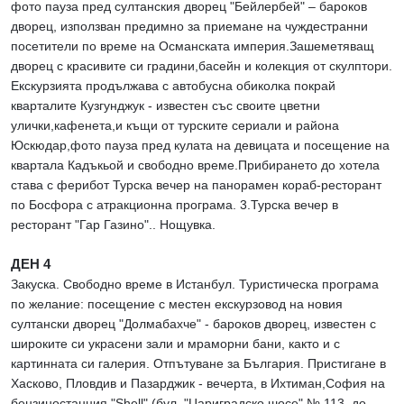
фото пауза пред султанския дворец "Бейлербей" – бароков
дворец, използван предимно за приемане на чуждестранни
посетители по време на Османската империя.Зашеметяващ
дворец с красивите си градини,басейн и колекция от скулптори.
Екскурзията продължава с автобусна обиколка покрай
кварталите Кузгунджук - известен със своите цветни
улички,кафенета,и къщи от турските сериали и района
Юскюдар,фото пауза пред кулата на девицата и посещение на
квартала Кадъкьой и свободно време.Прибирането до хотела
става с ферибот Турска вечер на панорамен кораб-ресторант
по Босфора с атракционна програма. 3.Турска вечер в
ресторант "Гар Газино".. Нощувка.
ДЕН 4
Закуска. Свободно време в Истанбул. Туристическа програма
по желание: посещение с местен екскурзовод на новия
султански дворец "Долмабахче" - бароков дворец, известен с
широките си украсени зали и мраморни бани, както и с
картинната си галерия. Отпътуване за България. Пристигане в
Хасково, Пловдив и Пазарджик - вечерта, в Ихтиман,София на
бензиностанция "Shell" (бул. "Цариградско шосе" № 113, до