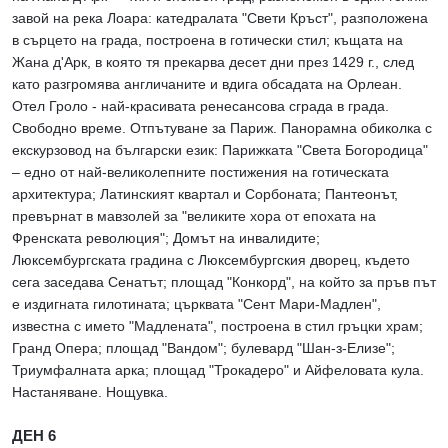
завой на река Лоара: катедралата "Свети Кръст", разположена
в сърцето на града, построена в готически стил; къщата на
Жана д'Арк, в която тя прекарва десет дни през 1429 г., след
като разгромява англичаните и вдига обсадата на Орлеан.
Отел Гроло - най-красивата ренесансова сграда в града.
Свободно време. Отпътуване за Париж. Панорамна обиколка с
екскурзовод на български език: Парижката "Света Богородица"
– едно от най-великолепните постижения на готическата
архитектура; Латинският квартал и Сорбоната; Пантеонът,
превърнат в мавзолей за "великите хора от епохата на
Френската революция"; Домът на инвалидите;
Люксембургската градина с Люксембургския дворец, където
сега заседава Сенатът; площад "Конкорд", на който за пръв път
е издигната гилотината; църквата "Сент Мари-Мадлен",
известна с името "Мадлената", построена в стил гръцки храм;
Гранд Опера; площад "Вандом"; булевард "Шан-з-Елизе";
Триумфалната арка; площад "Трокадеро" и Айфеловата кула.
Настаняване. Нощувка.
ДЕН 6