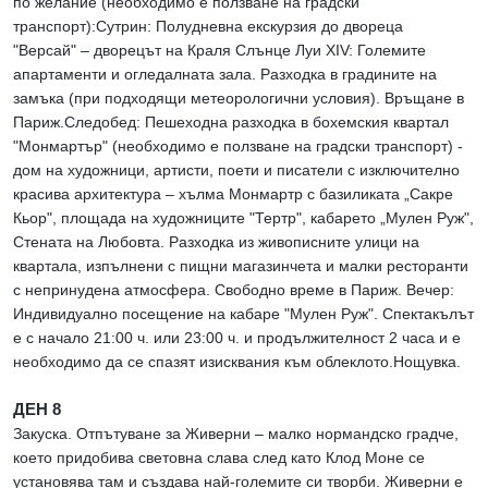
по желание (необходимо е ползване на градски
транспорт):Сутрин: Полудневна екскурзия до двореца
"Версай" – дворецът на Краля Слънце Луи ХІV: Големите
апартаменти и огледалната зала. Разходка в градините на
замъка (при подходящи метеорологични условия). Връщане в
Париж.Следобед: Пешеходна разходка в бохемския квартал
"Монмартър" (необходимо е ползване на градски транспорт) -
дом на художници, артисти, поети и писатели с изключително
красива архитектура – хълма Монмартр с базиликата „Сакре
Кьор", площада на художниците "Тертр", кабарето „Мулен Руж",
Стената на Любовта. Разходка из живописните улици на
квартала, изпълнени с пищни магазинчета и малки ресторанти
с непринудена атмосфера. Свободно време в Париж. Вечер:
Индивидуално посещение на кабаре "Мулен Руж". Спектакълът
е с начало 21:00 ч. или 23:00 ч. и продължителност 2 часа и е
необходимо да се спазят изисквания към облеклото.Нощувка.
ДЕН 8
Закуска. Отпътуване за Живерни – малко нормандско градче,
което придобива световна слава след като Клод Моне се
установява там и създава най-големите си творби. Живерни е