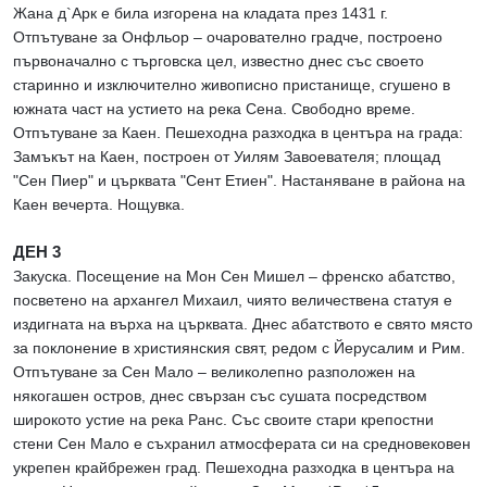
Жана д`Арк е била изгорена на кладата през 1431 г.
Отпътуване за Онфльор – очарователно градче, построено
първоначално с търговска цел, известно днес със своето
старинно и изключително живописно пристанище, сгушено в
южната част на устието на река Сена. Свободно време.
Отпътуване за Каен. Пешеходна разходка в центъра на града:
Замъкът на Каен, построен от Уилям Завоевателя; площад
"Сен Пиер" и църквата "Сент Етиен". Настаняване в района на
Каен вечерта. Нощувка.
ДЕН 3
Закуска. Посещение на Мон Сен Мишел – френско абатство,
посветено на архангел Михаил, чиято величествена статуя е
издигната на върха на църквата. Днес абатството е свято място
за поклонение в християнския свят, редом с Йерусалим и Рим.
Отпътуване за Сен Мало – великолепно разположен на
някогашен остров, днес свързан със сушата посредством
широкото устие на река Ранс. Със своите стари крепостни
стени Сен Мало е съхранил атмосферата си на средновековен
укрепен крайбрежен град. Пешеходна разходка в центъра на