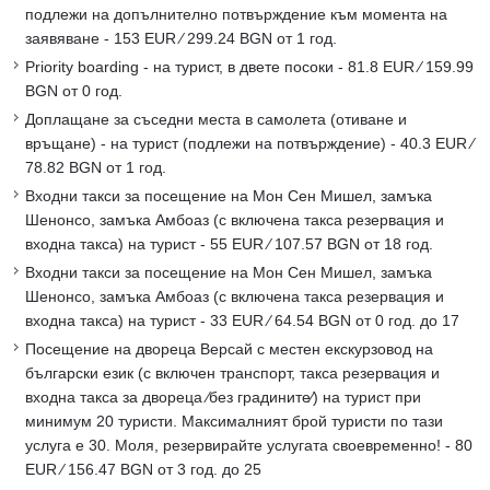
подлежи на допълнително потвърждение към момента на
заявяване - 153 EUR ∕ 299.24 BGN от 1 год.
Priority boarding - на турист, в двете посоки - 81.8 EUR ∕ 159.99
BGN от 0 год.
Доплащане за съседни места в самолета (отиване и
връщане) - на турист (подлежи на потвърждение) - 40.3 EUR ∕
78.82 BGN от 1 год.
Входни такси за посещение на Мон Сен Мишел, замъка
Шенонсо, замъка Амбоаз (с включена такса резервация и
входна такса) на турист - 55 EUR ∕ 107.57 BGN от 18 год.
Входни такси за посещение на Мон Сен Мишел, замъка
Шенонсо, замъка Амбоаз (с включена такса резервация и
входна такса) на турист - 33 EUR ∕ 64.54 BGN от 0 год. до 17
Посещение на двореца Версай с местен екскурзовод на
български език (с включен транспорт, такса резервация и
входна такса за двореца ∕без градините∕) на турист при
минимум 20 туристи. Максималният брой туристи по тази
услуга е 30. Моля, резервирайте услугата своевременно! - 80
EUR ∕ 156.47 BGN от 3 год. до 25