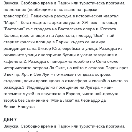
Закуска. Свободно време в Париж или туристическа програма
по желание (необходимо е ползване на градски
транспорт):1. Пешеходна разходка в историческия квартал
"Маре" - богат квартал с архитектура от ХVІІ век – площад
"Бастилия" със сградата на Бастилската опера и Юлската
Колона, пристанището на Арсенала; площад "Вож" - най-
старият кралски площад в Париж, където се намира
резиденцията на Виктор Юго; еврейската улица. Разходка из
оживените улици с колоритни бутици и уютни заведения и
кафенета.2. Разходка с панорамно корабче по Сена около
историческите острови Ла Сите, на който е основан Париж през
3 век пр. Хр., и Сен Луи – по-малкият от двата острова,
създаващ почти провинциална атмосфера и спокойно място за
разходка.3. Индивидуално посещение на Лувъра – най-
големият музей на изкуствата в Европа, чиято най-прочута
творба без съмнение е "Мона Лиза" на Леонардо да
Винчи. Нощувка.
ДЕН 7
Закуска. Свободно време в Париж или туристическа програма