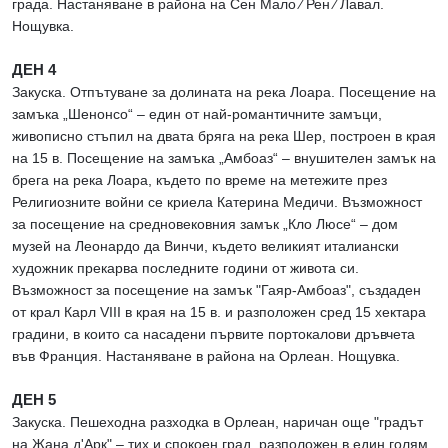
града. Настаняване в района на Сен Мало ∕ Рен ∕ Лавал.
Нощувка.
ДЕН 4
Закуска. Отпътуване за долината на река Лоара. Посещение на
замъка „Шенонсо“ – един от най-романтичните замъци,
живописно стъпил на двата бряга на река Шер, построен в края
на 15 в. Посещение на замъка „Амбоаз“ – внушителен замък на
брега на река Лоара, където по време на метежите през
Религиозните войни се криела Катерина Медичи. Възможност
за посещение на средновековния замък „Кло Люсе“ – дом
музей на Леонардо да Винчи, където великият италиански
художник прекарва последните години от живота си.
Възможност за посещение на замък "Гаяр-Амбоаз", създаден
от крал Карл VIII в края на 15 в. и разположен сред 15 хектара
градини, в които са насадени първите портокалови дръвчета
във Франция. Настаняване в района на Орлеан. Нощувка.
ДЕН 5
Закуска. Пешеходна разходка в Орлеан, наричан още "градът
на Жана д'Арк" – тих и спокоен град, разположен в един голям