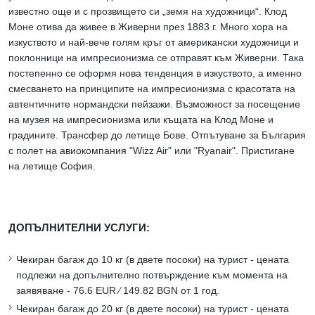
известно още и с прозвището си „земя на художници“. Клод
Моне отива да живее в Живерни през 1883 г. Много хора на
изкуството и най-вече голям кръг от американски художници и
поклонници на импресионизма се отправят към Живерни. Така
постепенно се оформя нова тенденция в изкуството, а именно
смесването на принципите на импресионизма с красотата на
автентичните нормандски пейзажи. Възможност за посещение
на музея на импресионизма или къщата на Клод Моне и
градините. Трансфер до летище Бове. Отпътуване за България
с полет на авиокомпания "Wizz Air" или "Ryanair". Пристигане
на летище София.
ДОПЪЛНИТЕЛНИ УСЛУГИ:
Чекиран багаж до 10 кг (в двете посоки) на турист - цената
подлежи на допълнително потвърждение към момента на
заявяване - 76.6 EUR ∕ 149.82 BGN от 1 год.
Чекиран багаж до 20 кг (в двете посоки) на турист - цената