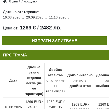
8 дни / 7 нощувки
Дати на отпътуване:
16.08.2026 г.,
20.09.2026 г.,
11.10.2026 г.
1269 € / 2482 лв.
Цена от:
ИЗПРАТИ ЗАПИТВАНЕ
ПРОГРАМА
Двойна
Двойна
стая с
стая със
Допълнително
Двойна
отделни
Дата
спалня (не
легло в
за
легла (не
се
двойна стая
комбин
се
гарантира)
гарантира)
1269 EUR ∕
1269 EUR ∕
1269 EUR ∕
1269 E
16.08.2026
2481.95
2481.95