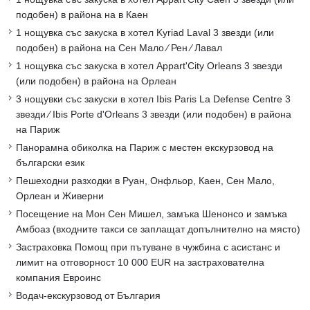
подобен) в района на в Каен
1 нощувка със закуска в хотел Kyriad Laval 3 звезди (или
подобен) в района на Сен Мало ∕ Рен ∕ Лавал
1 нощувка със закуска в хотел Appart'City Orleans 3 звезди
(или подобен) в района на Орлеан
3 нощувки със закуски в хотел Ibis Paris La Defense Centre 3
звезди ∕ Ibis Porte d'Orleans 3 звезди (или подобен) в района
на Париж
Панорамна обиколка на Париж с местен екскурзовод на
български език
Пешеходни разходки в Руан, Онфльор, Каен, Сен Мало,
Орлеан и Живерни
Посещение на Мон Сен Мишел, замъка Шенонсо и замъка
Амбоаз (входните такси се заплащат допълнително на място)
Застраховка Помощ при пътуване в чужбина с асистанс и
лимит на отговорност 10 000 EUR на застрахователна
компания Евроинс
Водач-екскурзовод от България