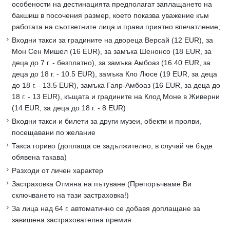
особености на дестинацията предполагат заплащането на
бакшиш в посочения размер, което показва уважение към
работата на съответните лица и прави приятно впечатление;
Входни такси за градините на двореца Версай (12 EUR), за
Мон Сен Мишел (16 EUR), за замъка Шенонсо (18 EUR, за
деца до 7 г. - безплатно), за замъка Амбоаз (16.40 EUR, за
деца до 18 г. - 10.5 EUR), замъка Кло Люсе (19 EUR, за деца
до 18 г. - 13.5 EUR), замъка Гаяр-Амбоаз (16 EUR, за деца до
18 г. - 13 EUR), къщата и градините на Клод Моне в Живерни
(14 EUR, за деца до 18 г. - 8 EUR)
Входни такси и билети за други музеи, обекти и прояви,
посещавани по желание
Такса гориво (доплаща се задължително, в случай че бъде
обявена такава)
Разходи от личен характер
Застраховка Отмяна на пътуване (Препоръчваме Ви
сключването на тази застраховка!)
За лица над 64 г. автоматично се добавя доплащане за
завишена застрахователна премия