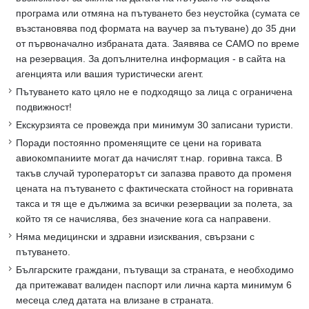
програма или отмяна на пътуването без неустойка (сумата се
възстановява под формата на ваучер за пътуване) до 35 дни
от първоначално избраната дата. Заявява се САМО по време
на резервация. За допълнителна информация - в сайта на
агенцията или вашия туристически агент.
Пътуването като цяло не е подходящо за лица с ограничена
подвижност!
Екскурзията се провежда при минимум 30 записани туристи.
Поради постоянно променящите се цени на горивата
авиокомпаниите могат да начислят т.нар. горивна такса. В
такъв случай туроператорът си запазва правото да променя
цената на пътуването с фактическата стойност на горивната
такса и тя ще е дължима за всички резервации за полета, за
който тя се начислява, без значение кога са направени.
Няма медицински и здравни изисквания, свързани с
пътуването.
Българските граждани, пътуващи за страната, е необходимо
да притежават валиден паспорт или лична карта минимум 6
месеца след датата на влизане в страната.