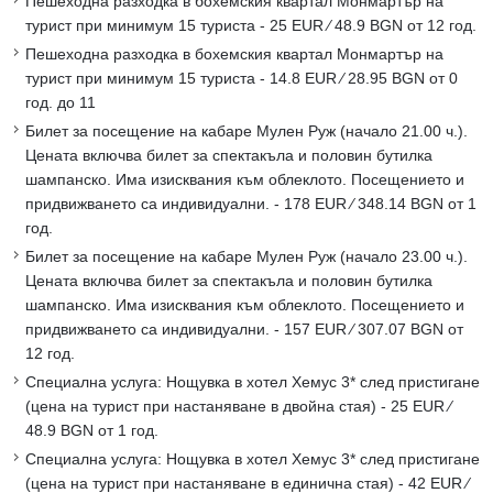
Пешеходна разходка в бохемския квартал Монмартър на
турист при минимум 15 туриста - 25 EUR ∕ 48.9 BGN от 12 год.
Пешеходна разходка в бохемския квартал Монмартър на
турист при минимум 15 туриста - 14.8 EUR ∕ 28.95 BGN от 0
год. до 11
Билет за посещение на кабаре Мулен Руж (начало 21.00 ч.).
Цената включва билет за спектакъла и половин бутилка
шампанско. Има изисквания към облеклото. Посещението и
придвижването са индивидуални. - 178 EUR ∕ 348.14 BGN от 1
год.
Билет за посещение на кабаре Мулен Руж (начало 23.00 ч.).
Цената включва билет за спектакъла и половин бутилка
шампанско. Има изисквания към облеклото. Посещението и
придвижването са индивидуални. - 157 EUR ∕ 307.07 BGN от
12 год.
Специална услуга: Нощувка в хотел Хемус 3* след пристигане
(цена на турист при настаняване в двойна стая) - 25 EUR ∕
48.9 BGN от 1 год.
Специална услуга: Нощувка в хотел Хемус 3* след пристигане
(цена на турист при настаняване в единична стая) - 42 EUR ∕