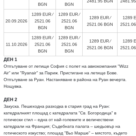
2481.95 BGN
2481.9
BGN
BGN
1289 EUR ∕
1289 EUR ∕
1289 EUR ∕
1289 E
20.09.2026
2521.06
2521.06
2521.06 BGN
2521.0
BGN
BGN
1289 EUR ∕
1289 EUR ∕
1289 EUR ∕
1289 E
11.10.2026
2521.06
2521.06
2521.06 BGN
2521.0
BGN
BGN
ДЕН 1
Отпътуване от летище София с полет на авиокомпания "Wizz
Air" или "Ryanair" за Париж. Пристигане на летище Бове.
Отпътуване за Руан. Настаняване в района на Руан вечерта.
Нощувка.
ДЕН 2
Закуска. Пешеходна разходка в стария град на Руан:
катедралният площад с катедралата "Св. Богородица" в
готически стил – една от най-големите и величествени
катедрали на Франция; Съдебната палата – шедьовър на
готическото изкуство; площад "Вьо Марше" – мястото, където