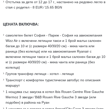
Отстъпка за дете от 12 до 17 г., настанено на редовно легло в
стая с родител - 8 EUR ∕ 15.65 BGN
ЦЕНАТА ВКЛЮЧВА:
самолетен билет София - Париж - София на авиокомпания
Wizz Air с включени летищни такси и 1 брой малък салонен
багаж до 10 кг (с размери 40∕30∕20 см) - мека чанта или
раница (без колелца) или на авиокомпания Ryanair с
включени летищни такси и 1 брой малък салонен багаж до 10
кг (с размери 40∕30∕20 см) - мека чанта или раница (без
колелца)
Групов трансфер летище - хотел - летище
Транспорт с комфортен туристически автобус по описания
маршрут
1 нощувка със закуска в хотел Ibis Rouen Centre Rive Gauche
Mermoz 3 звезди ∕ B&B Rouen Rive Gauche 3 звезди (или
подобен) в района на Руан
1 нощувка със закуска в хотел Appart'City Caen 3 звезди (или